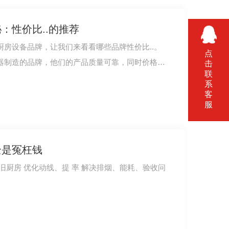
：性价比..的推荐
房设备品牌，让我们来看看哪些品牌性价比..。
点
器制造的品牌，他们的产品质量可靠，同时价格并
击
联
系
客
服
全是冤枉钱