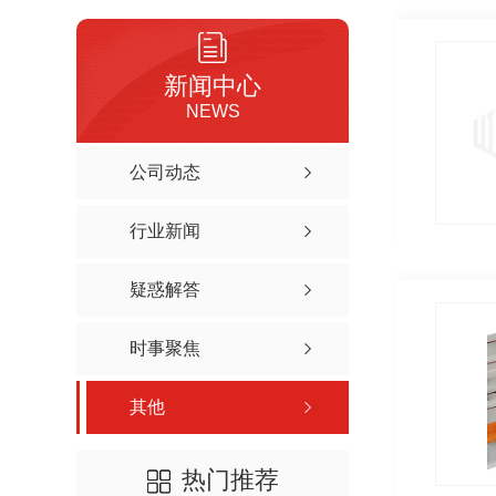
新闻中心
NEWS
公司动态
行业新闻
疑惑解答
时事聚焦
其他
热门推荐