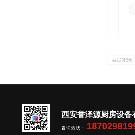
共125记录
西安誉泽源厨房设备
187029819
咨询热线：