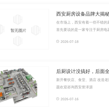
西安厨房设备品牌大揭秘
在市场上，西安有着一些不错的厨
首先要说的是一家专注于厨房电
不会让人…
2026-07-18
后厨设计没搞好，后面
新开餐饮店、食堂、酒店 改造老旧厨房 优化动线、提 率 解决排烟、能耗、验收问
题欢迎咨询西安誉泽源
2026-07-16