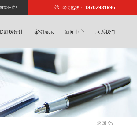
询盘信息!
18702981996
咨询热线：
4D厨房设计
案例展示
新闻中心
联系我们
返回