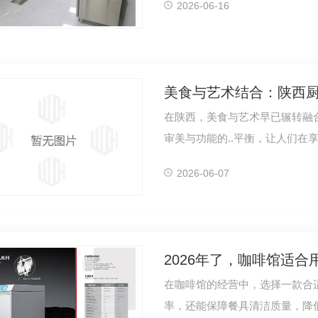
2026-06-16
美食与艺术结合：陕西
在陕西，美食与艺术早已辗转融
审美与功能的..平衡，让人们在
西厨房设…
2026-06-07
2026年了，咖啡馆适
在咖啡馆的经营中，选择一款合
率，还能保障餐具清洁质量，降