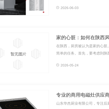
用洗碗机类…
2026-06-03
家的心脏：如何在陕西
在陕西，厨房被认为是家的心脏
简单的任务。首先，要考虑到陕
地特色元…
2026-05-24
专业的商用电磁灶供应
山东华杰厨业有限公司，专注后