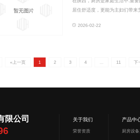
在陕西，厨房是家庭生活中.重
居住舒适度，更能为主妇们带来烹
厨房空间…
2026-02-22
«上一页
1
2
3
4
...
11
下
有限公司
关于我们
产品中
96
荣誉资质
厨房设备