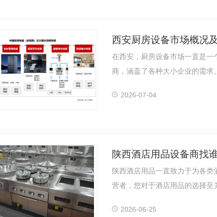
西安厨房设备市场概况
在西安，厨房设备市场一直是一
商，涵盖了各种大小企业的需求
断提升，厨…
2026-07-04
金佰特工程款热风循环双门**柜 立式双控商用酒店饭店厨房用 双开门不锈钢**碗柜
Haier 海尔保鲜工作台 卧式厨房操作台商用冰柜单温冷藏冷冻餐饮后厨不锈钢冷柜冰吧台 1.2米冷藏冷冻转换铜芯真钢SP-230C/D2
陕西酒店用品设备商找
陕西酒店用品一直致力于为各类
营者，您对于酒店用品的选择至
到客人…
2026-06-25