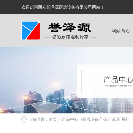
欢迎访问西安誉泽源厨房设备有限公司网站！
网站首页
当前位置：
首页
>
产品中心
>
厨房设备产品
>
清洗 系列