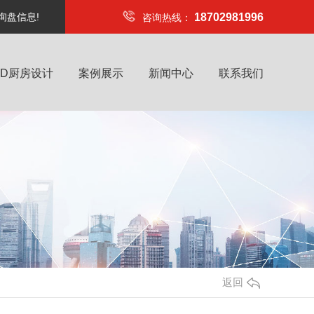
询盘信息!
18702981996
咨询热线：
4D厨房设计
案例展示
新闻中心
联系我们
返回