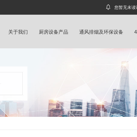
您暂无未读
关于我们
厨房设备产品
通风排烟及环保设备