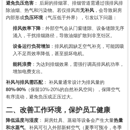
避免负压危害
： 后厨的排烟罩、排烟管道需通过强排风排
除油烟、热气和污染物。若仅排风而
无补风
，会导致厨房
内部形成
负压环境
（气压低于外界），引发以下问题：
排风效率下降
：外部空气会从门窗缝隙、设备缝隙无序
涌入，干扰排烟路径，导致油烟扩散到非烹饪区。
设备运行负荷增加
：排风机因缺乏空气补充，可能因吸
入不足而效率降低，甚至损坏电机。
能耗浪费
：为达到排烟效果，需强行调高排风机功率，
增加电费支出。
补风与排风需匹配
： 补风量通常设计为排风量的
80%-90%
（保留10%-20%的自然补风空间），保障空气
有序流动，避免负压或正压过大。
二、改善工作环境，保护员工健康
降低温度与湿度
： 厨房灶具、蒸箱等设备会产生大量
热量
和水蒸气
。补风可引入外部新鲜空气（夏季可预冷，冬季