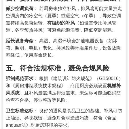
减少空调负荷
： 若厨房未独立补风，排风扇可能大量抽走
空调房内的冷空气（夏季）或暖空气（冬季），导致空调
需持续高负荷运转。
有组织的补风
（如设置专用补风管
道，冬季预热补风）可避免能源浪费，降低空调能耗。
延长设备寿命
： 高温、高湿环境会加速电器设备（如冰
箱、照明、电机）老化。补风改善环境条件后，设备故障
率降低，使用寿命延长。
五、符合法规标准，避免合规风险
强制规范要求
： 根据《建筑设计防火规范》（GB50016）
和《厨房排烟系统技术规程》，商用厨房必须设置
机械补
风系统
，且补风量需满足排烟需求。未达标可能面临消防
检查不合格、停业整改等风险。
卫生标准达标
： 良好的通风是食品卫生的基础。补风可防
止油烟、异味残留，避免对食材造成污染，符合《食品
anquan法》对厨房环境的要求。