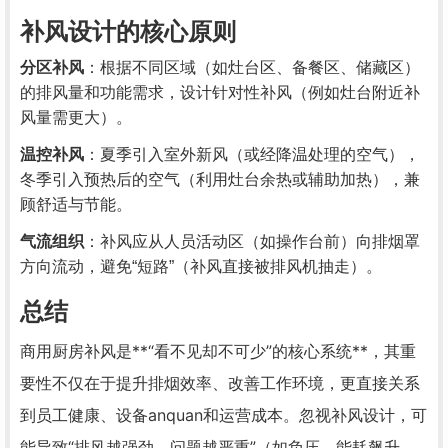
补风设计的核心原则
分区补风
：根据不同区域（如灶台区、备餐区、储藏区）
的排风量和功能需求，设计针对性补风（例如灶台附近补
风量需更大）。
温控补风
：夏季引入室外新风（或经降温处理的空气），
冬季引入预热后的空气（利用灶台余热或辅助加热），兼
顾舒适与节能。
气流组织
：补风应从人员活动区（如操作台前）向排烟罩
方向流动，避免“短路”（补风直接被排风机抽走）。
总结
商用厨房补风是**“看不见却不可少”的核心系统**，其重
要性不仅在于提升排烟效率、改善工作环境，更直接关系
到员工健康、设备anquan和运营成本。忽视补风设计，可
能导致“排风越强劲，问题越严重”（如负压、能耗飙升、