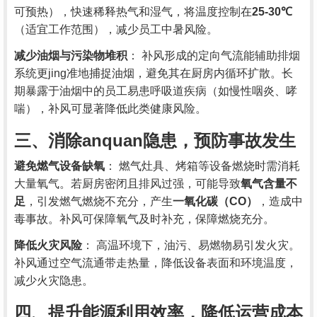
可预热），快速稀释热气和湿气，将温度控制在
25-30℃
（适宜工作范围），减少员工中暑风险。
减少油烟与污染物堆积
： 补风形成的定向气流能辅助排烟
系统更jing准地捕捉油烟，避免其在厨房内循环扩散。长
期暴露于油烟中的员工易患呼吸道疾病（如慢性咽炎、哮
喘），补风可显著降低此类健康风险。
三、消除anquan隐患，预防事故发生
避免燃气设备缺氧
： 燃气灶具、烤箱等设备燃烧时需消耗
大量氧气。若厨房密闭且排风过强，可能导致
氧气含量不
足
，引发燃气燃烧不充分，产生
一氧化碳（CO）
，造成中
毒事故。补风可保障氧气及时补充，保障燃烧充分。
降低火灾风险
： 高温环境下，油污、易燃物易引发火灾。
补风通过空气流通带走热量，降低设备表面和环境温度，
减少火灾隐患。
四、提升能源利用效率，降低运营成本