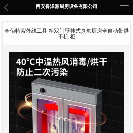
西安誉泽源厨房设备有限公司
金佰特紫外线工具 柜双门壁挂式臭氧厨房全自动带烘
干机 柜