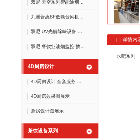
双尼 天空系列智能油烟净化器 高压电场净化油烟 低空环保排放 西安排油烟设备
九洲普惠BF低噪音风机箱220/380v柜式离心风机静音风柜九州箱式排风机厨房工业空调送风机强力 BF2.0-100W-220V
双尼 UV光解除味设备 活性炭吸附除味装置 环保净化设备 油烟净化 一体机 西安环保环卫排油烟工程
详情内
双尼 餐饮业油烟监控 抽排油烟浓度检测 在线监控系统 快速矫正 高速传输 实时查看 一目了然
水吧系列
4D厨房设计
4D厨房设计 全套服务 商用厨房设计 老旧厨房改造
4D厨房效果图展示
厨房设计图展示
茶饮设备系列