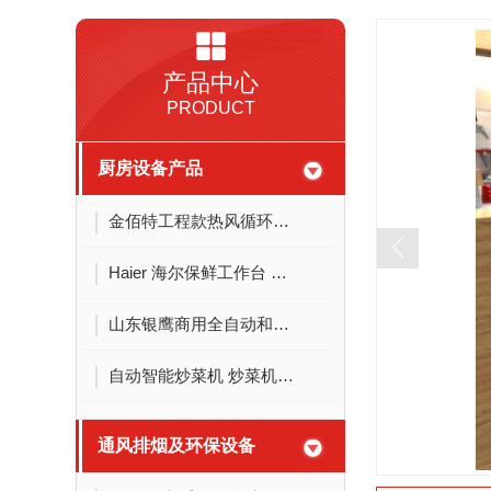
产品中心
PRODUCT
厨房设备产品
金佰特工程款热风循环双门**柜 立式双控商用酒店饭店厨房用 双开门不锈钢**碗柜
Haier 海尔保鲜工作台 卧式厨房操作台商用冰柜单温冷藏冷冻餐饮后厨不锈钢冷柜冰吧台 1.2米冷藏冷冻转换铜芯真钢SP-230C/D2
山东银鹰商用全自动和面机 HWT12.5/25/50/75公斤全自动合面机商用揉面机 HWY75面斗钢 25L
自动智能炒菜机 炒菜机器人 智能自控炒菜机器 鼎龙无人值守电磁大锅灶 炒炉 炒料机
通风排烟及环保设备