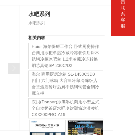
击
联
水吧系列
系
客
水吧系列
服
相关内容
Haier 海尔保鲜工作台 卧式厨房操作
台商用冰柜单温冷藏冷冻餐饮后厨不
锈钢冷柜冰吧台 1.2米冷藏冷冻转换
铜芯真钢SP-230C/D2
海尔 商用厨房冰箱 SL-1450C3D3
四门 六门冰箱 大容量冷藏冷冻饭店
食堂酒店餐厅后厨不锈钢铜管全钢冷
藏立柜
东贝(Donper)冰淇淋机商用小型立式
全自动奶茶店水吧冷饮甜筒冰激凌机
CKX200PRO-A19