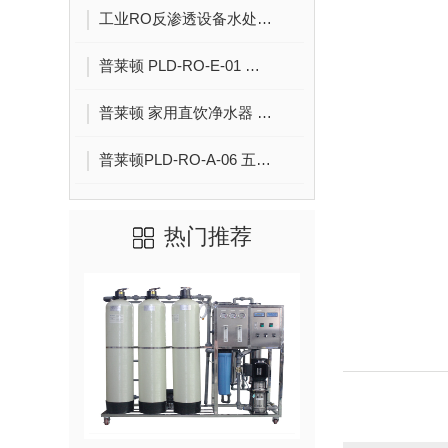
工业RO反渗透设备水处理工程 0.5吨1吨2吨纯水设备去离子水大型净水器定制
普莱顿 PLD-RO-E-01 商务豪华型反渗透大容量直饮净水器 西安净水器品牌 前置过滤器 商用厨房净水设备
普莱顿 家用直饮净水器 挂壁式净水直饮机 屏幕显示小巧净水设备 西安商用净水器批发
普莱顿PLD-RO-A-06 五级反渗透带防尘罩净水器 厨下式带储水桶 大容量净水设备
热门推荐