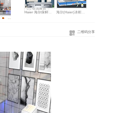
在线留言
Haier 海尔保鲜工作台 卧式厨房操作台商用冰柜单温冷藏冷冻餐饮后厨不锈钢冷柜冰吧台 1.5米冷藏冷冻转换铜芯真钢SP-330C/D2
海尔(Haier)冰柜商用展示柜大容量双门冷冻海鲜柜电子温控卧式组合柜 SD-657HEL冷链
二维码分享