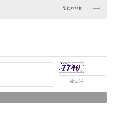
山东银鹰商用全自动和面机 HWT12.5/25/50/75公斤全自动合面机商用揉面机 HWY75面斗钢 25L
蛋糕甜品柜