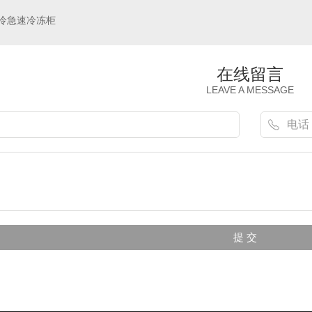
金佰特工程款热风循环双门**柜 立式双控商用酒店饭店厨房用 双开门不锈钢**碗柜
Haier 海尔保鲜工作台 卧式厨房操作台商用冰柜单温冷藏冷冻餐饮后厨不锈钢冷柜冰吧台 1.2米冷藏冷冻转换铜芯真钢SP-230C/D2
冷急速冷冻柜
在线留言
LEAVE A MESSAGE