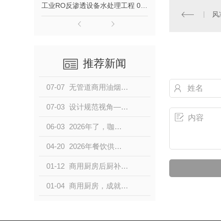
工业RO反渗透设备水处理工程 0.5吨1吨2吨纯水设备去离子水大型净水器定制
风
推荐新闻
07-07
无管道商用油烟净化设备怎么选？
07-03
设计规范视角——设备清单背后的强制性逻辑
06-03
2026年了，咖啡馆适合用哪种商用洗碗机？
04-20
2026年餐饮供应链破3万亿！酒店后厨设备采购新趋势全解读
01-12
商用厨房后厨补风的重要性
01-04
商用厨房，成就美味事业！