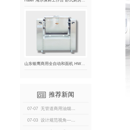
Haier 海尔保鲜工作台 卧式厨房操作台商用冰柜单温冷藏冷冻餐饮后厨不锈钢冷柜冰吧台 1.2米冷藏冷冻转换铜芯真钢SP-230C/D2
山东银鹰商用全自动和面机 HWT12.5/25/50/75公斤全自动合面机商用揉面机 HWY75面斗钢 25L
推荐新闻
07-07
无管道商用油烟净化设备怎么选？
07-03
设计规范视角——设备清单背后的强制性逻辑