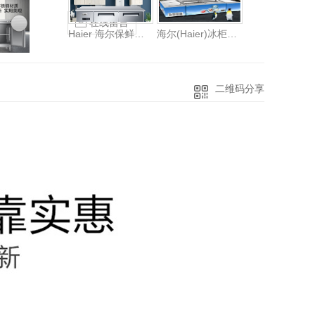
在线留言
Haier 海尔保鲜工作台 卧式厨房操作台商用冰柜单温冷藏冷冻餐饮后厨不锈钢冷柜冰吧台 1.5米冷藏冷冻转换铜芯真钢SP-330C/D2
海尔(Haier)冰柜商用展示柜大容量双门冷冻海鲜柜电子温控卧式组合柜 SD-657HEL冷链
二维码分享