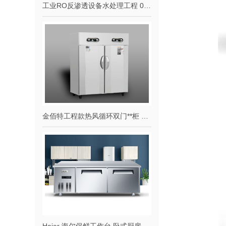
工业RO反渗透设备水处理工程 0.5吨1吨2吨纯水设备去离子水大型净水器定制
金佰特工程款热风循环双门**柜 立式双控商用酒店饭店厨房用 双开门不锈钢**碗柜