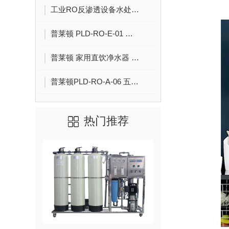
工业RO反渗透设备水处理工程 0.5吨1吨2吨纯水设备去离子水大型净水器定制
普莱顿 PLD-RO-E-01 商务豪华型反渗透大容量直饮净水器 西安净水器品牌 前置过滤器 商用厨房净水设备
普莱顿 家用直饮净水器 挂壁式净水直饮机 屏幕显示小巧净水设备 西安商用净水器批发
普莱顿PLD-RO-A-06 五级反渗透带防尘罩净水器 厨下式带储水桶 大容量净水设备
热门推荐