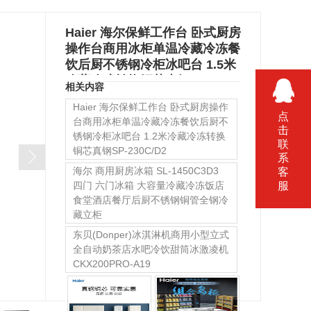
Haier 海尔保鲜工作台 卧式厨房
操作台商用冰柜单温冷藏冷冻餐
饮后厨不锈钢冷柜冰吧台 1.5米
冷藏冷冻转换铜芯真钢SP-
相关内容
430C/D2
Haier 海尔保鲜工作台 卧式厨房操作
点
台商用冰柜单温冷藏冷冻餐饮后厨不
击
锈钢冷柜冰吧台 1.2米冷藏冷冻转换
联
铜芯真钢SP-230C/D2
系
海尔 商用厨房冰箱 SL-1450C3D3
客
服
四门 六门冰箱 大容量冷藏冷冻饭店
食堂酒店餐厅后厨不锈钢铜管全钢冷
藏立柜
东贝(Donper)冰淇淋机商用小型立式
全自动奶茶店水吧冷饮甜筒冰激凌机
CKX200PRO-A19