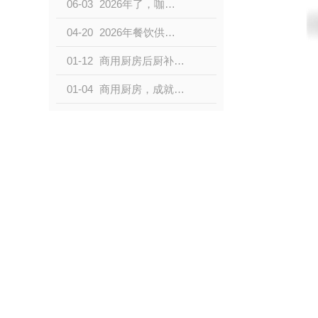
06-03
2026年了，咖啡馆适合用哪种商用洗碗机？
04-20
2026年餐饮供应链破3万亿！酒店后厨设备采购新趋势全解读
01-12
商用厨房后厨补风的重要性
01-04
商用厨房，成就美味事业！