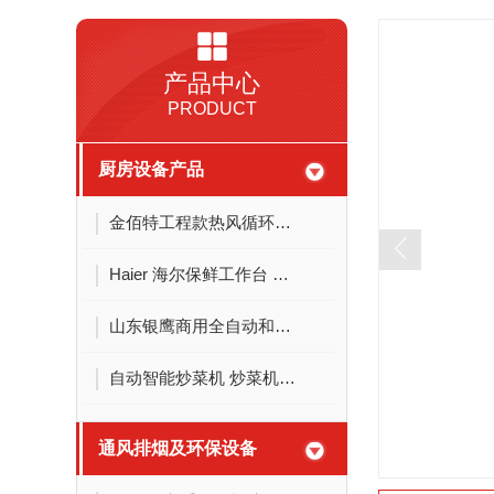
产品中心
PRODUCT
厨房设备产品
金佰特工程款热风循环双门**柜 立式双控商用酒店饭店厨房用 双开门不锈钢**碗柜
Haier 海尔保鲜工作台 卧式厨房操作台商用冰柜单温冷藏冷冻餐饮后厨不锈钢冷柜冰吧台 1.2米冷藏冷冻转换铜芯真钢SP-230C/D2
山东银鹰商用全自动和面机 HWT12.5/25/50/75公斤全自动合面机商用揉面机 HWY75面斗钢 25L
自动智能炒菜机 炒菜机器人 智能自控炒菜机器 鼎龙无人值守电磁大锅灶 炒炉 炒料机
通风排烟及环保设备