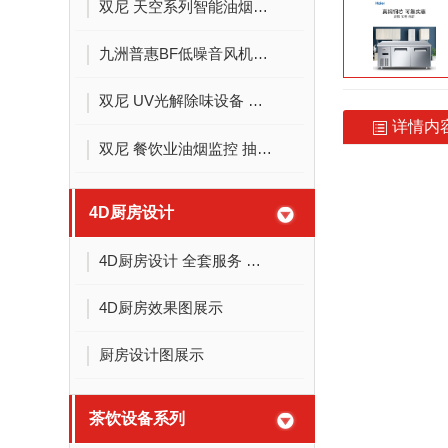
双尼 天空系列智能油烟净化器 高压电场净化油烟 低空环保排放 西安排油烟设备
九洲普惠BF低噪音风机箱220/380v柜式离心风机静音风柜九州箱式排风机厨房工业空调送风机强力 BF2.0-100W-220V
双尼 UV光解除味设备 活性炭吸附除味装置 环保净化设备 油烟净化 一体机 西安环保环卫排油烟工程
详情内
双尼 餐饮业油烟监控 抽排油烟浓度检测 在线监控系统 快速矫正 高速传输 实时查看 一目了然
4D厨房设计
4D厨房设计 全套服务 商用厨房设计 老旧厨房改造
4D厨房效果图展示
厨房设计图展示
茶饮设备系列