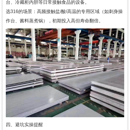
台、冷藏柜内胆等日常接触食品的设备。
选316的场景：高频接触盐/酸/高温的专用区域（如刺身操
作台、酱料蒸煮锅），初期投入高但寿命翻倍。
四、避坑实操提醒