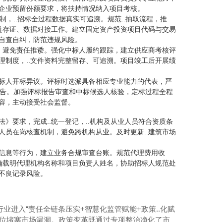
企业预留份额要求，将扶持情况纳入项目考核。
制，..招标全过程数据真实可追溯。规范..抽取流程，推
链存证、数据对接工作。建立固定资产投资项目代码与交易
自查自纠，防范违规风险。
，避免责任推诿。强化中标人履约跟踪，建立供应商考核评
.管理制度，..文件资料完整留存、可追溯。项目竣工后开展绩
标人开标异议。评标时选派具备相应专业能力的代表，严
并报告。加强评标报告审查和中标候选人核验，定标过程全程
容，主动接受社会监督。
》要求，完成..统一登记，..机构及从业人员符合资质条
员在岗核查机制，避免跨机构从业。及时更新..建筑市场
信息等行为，建立业务合规审查台账。规范代理费用收
确载明代理机构名称和项目负责人姓名，协助招标人规范处
不良记录风险。
业进入“责任全链条压实+智慧化监管赋能+政策..化赋
全方位堵塞市场漏洞。政策变革既通过专项整治净化了市