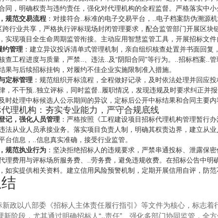
合同，明确权责与违约责任，强化对代理机构的全程监督。严格落实中小
，规范交易流程
：对接符合..标准的电子交易平台，..电子档案防伪溯源机
地区跨行业共享，严格执行评标现场封闭管理要求，配合监管部门开展区块
，实现项目全生命周期监管衔接。主动应用智慧监管工具，开展招标文件
履约管理
：建立异议投诉清单式管理机制，亲自组织核查处置并书面回复
查工程进度与质量，严禁..、违法..及“阴阳合同”等行为。..招标档案.
结果与后续招标挂钩，对履约不佳企业实施限制准入措施。
与定标管理
：规范组织开标流程，全程做好记录，及时依法处理并回应投
律，不干预..独立评标，同时监督..履职情况，发现违规及时要求纠正
及时处理中标候选人公示期间的异议，定标后公开中标结果和合同主要内
标代理机构：夯实专业能力，严守合规底线
登记，强化人员管理
：严格按照《工程建设项目招标代理机构管理暂行办法
违法从业人员承接业务。落实项目负责人制，明确其权责边界，建立从业人
平台信息，..信息真实准确，接受行业监管。
，规范执业行为
：坚决拒绝招标人的违规要求，严禁串通投标、泄露保密
代理费用与评标场所服务费、..劳务费，避免违规收费。在招标公告中明
，如实提供相关资料。建立信用风险预警机制，定期开展信用自评，防范
总结
投标新政以八部委《招标人主体责任履行指引》等文件为核心，标志着行
理新阶段，尤其通过明确招标人“..责任”、强化多部门协同监管，