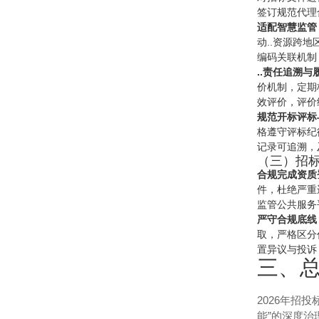
签订规范代理
适配智慧监管
动..资源跨
编码关联机制
..责任追溯与
价机制，定期核
效评价，评价
规范开标评标
格遵守评标纪
记录可追溯，
（三）招
合规完成资质
件，杜绝严重
监管公共服务
严守合规底线
取，严格区分
置异议与投诉
三、
2026年招
能”的深度治