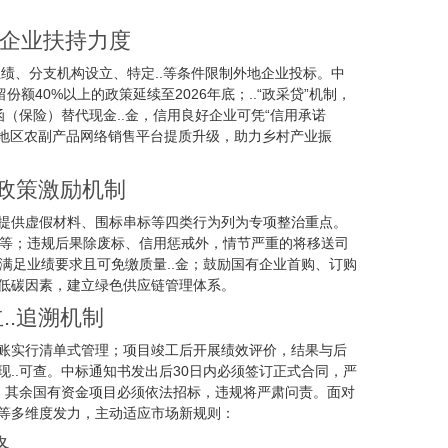
企业扶持力度
业绩、分支机构设立、特定..等条件限制外地企业投标。中
40%以上的政策延续至2026年底；..“政采贷”机制，
（保险）替代现金..金，信用良好企业可凭“信用承诺
贫地区农副产品网络销售平台提质升级，助力乡村产业振
.政策激励机制
提供虚假材料、围标串标等四类行为列为专项整治重点。
同”等；违规后果除废标、信用惩戒外，情节严重的将移送司
同满足业绩要求且可免缴质量..金；鼓励国有企业首购、订购
低碳因素，建立绿色供应链管理体系。
..追溯机制
账实行清单式管理；项目竣工后开展绩效评价，结果与后
..可查。中标通知书发出后30日内必须签订正式合同，严
，其余国有资金项目必须依法招标，违规将严肃问责。面对
等多维度发力，主动适应市场新规则：
略