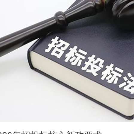
金佰特工程款热风循环双门**柜 立式双控商用酒店饭店厨房用 双开门不锈钢**碗柜
Haier 海尔保鲜工作台 卧式厨房操作台商用冰柜单温冷藏冷冻餐饮后厨不锈钢冷柜冰吧台 1.2米冷藏冷冻转换铜芯真钢SP-230C/D2