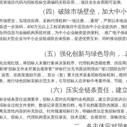
投资项目代码与招标投标交易编码关联应用，..项目全生命周期可追溯。
（四）破除市场壁垒，加大中小
市场壁垒，实现供应商、采购代理机构“一地注册、..通用”，严禁以本地
策进一步加码，400万元以上工程采购项目中适宜由中小企业提供的，预留份额
合同信息与金融机构系统对接，为中小企业融资提供便利。..推广电子保函
金；鼓励大型企业与中小企业组成联合体投标，促进优势互补。同时推动脱
（五）强化创新与绿色导向，.
化合规红线，将招标人未履行集体决策程序、代理机构违规收费、供应商
新增“招标文件未开展合规审查”“评标打分无书面说明理由”“签订阴阳合
..追责。在政策激励方面，..首台（套）重大技术装备招标投标机制，视
务。推行绿色招标采购示范文本，引导招标人在评标中考量环保、节能、
（六）压实全链条责任，建立
标全链条责任追溯要求，招标人需对合同履约全程跟踪，建立异议投诉台
招标全过程文件资料、数据记录需完整归档，电子化档案需防伪溯源，实现
离实质性内容的补充协议。针对规避招标行为，明确8类法定免招标情形
标人、投标人、代理机构需从责任落实、技术适配、合规管控、策略优化
二、各主体应对策