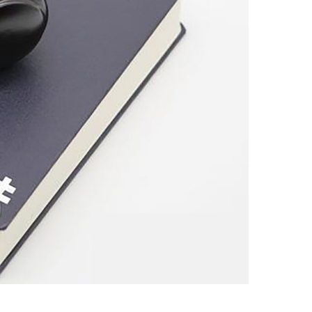
山东银鹰商用全自动和面机 HWT12.5/25/50/75公斤全自动合面机商用揉面机 HWY75面斗钢 25L