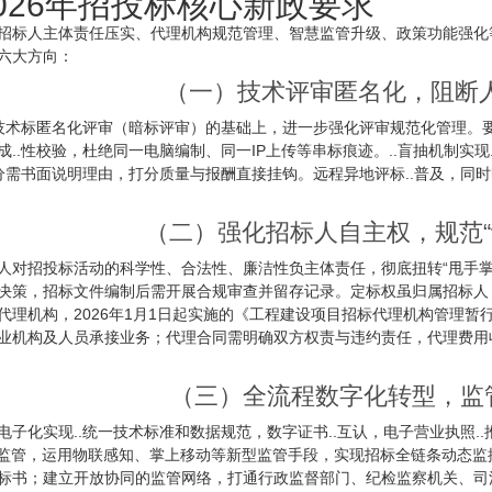
026年招投标核心新政要求
招标人主体责任压实、代理机构规范管理、智慧监管升级、政策功能强化等
六大方向：
（一）技术评审匿名化，阻断
行技术标匿名化评审（暗标评审）的基础上，进一步强化评审规范化管理。
成..性校验，杜绝同一电脑编制、同一IP上传等串标痕迹。..盲抽机制实
打分需书面说明理由，打分质量与报酬直接挂钩。远程异地评标..普及，同
（二）强化招标人自主权，规范“
人对招投标活动的科学性、合法性、廉洁性负主体责任，彻底扭转“甩手
决策，招标文件编制后需开展合规审查并留存记录。定标权虽归属招标人
代理机构，2026年1月1日起实施的《工程建设项目招标代理机构管理
业机构及人员承接业务；代理合同需明确双方权责与违约责任，代理费用收
（三）全流程数字化转型，监管
电子化实现..统一技术标准和数据规范，数字证书..互认，电子营业执照..
”监管，运用物联感知、掌上移动等新型监管手段，实现招标全链条动态监控
标书；建立开放协同的监管网络，打通行政监督部门、纪检监察机关、司