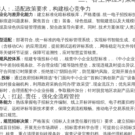
人：..适配政策要求，构建核心竞争力
业化与差异化能力
：建立标准化暗标模板库，严格遵循..统一电子招投标
标痕迹问题废标。聚焦首台（套）装备、绿色低碳、智能建造以及大规模
据及绿色供应链管理措施，契合政策导向要求。同时..技术方案体现“人类
型适配
：部署符合..统一标准的电子投标管理系统，实现标书智能生成、在
（含移动CA）的应用流程，提前测试远程评标系统，..网络稳定与文件
等关键环节证据，保障可追溯性，应对智慧监管核查。
规风控体系
：组建专项投标小组，..核查中小企业划型标准，..《中小
件中差别歧视条款、不合理业绩门槛等隐性壁垒，发现违规及时提出异议
守合同签订时限要求，拒绝签订“阴阳合同”，防范履约风险。定期开展合
.投标
：通过政府招标网筛选“专门面向中小企业”“首购订购创新产品”“设
动对接金融机构，利用政府采购合同办理“政采贷”..现金流压力；优先采用
标时，合理搭配中小企业份额，争取额外加分；针对脱贫地区农副产品采购
人：扛起..责任，强化全流程管控
务能力
：熟练掌握电子招标文件编制、线上开标评标组织、电子档案归档
存证、远程评标等新技术要求，保障交易流程顺畅。推动电子交易系统开放
接口规范。
，规范招标决策
：严格落实《招标人主体责任履行指引》要求，建立招标
或盲目招标。开展充分市场调研，..招标需求科学合理；可提前公示招标
行..核查，重点清理差别歧视条款，审查记录完整归档。选择代理机构时