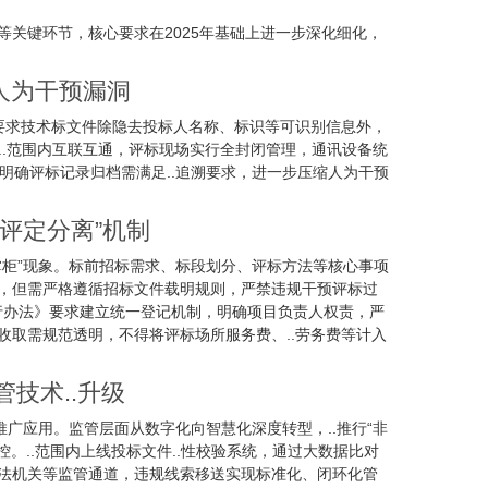
关键环节，核心要求在2025年基础上进一步深化细化，
人为干预漏洞
要求技术标文件除隐去投标人名称、标识等可识别信息外，
现..范围内互联互通，评标现场实行全封闭管理，通讯设备统
时明确评标记录归档需满足..追溯要求，进一步压缩人为干预
评定分离”机制
掌柜”现象。标前招标需求、标段划分、评标方法等核心事项
，但需严格遵循招标文件载明规则，严禁违规干预评标过
暂行办法》要求建立统一登记机制，明确项目负责人权责，严
取需规范透明，不得将评标场所服务费、..劳务费等计入
技术..升级
推广应用。监管层面从数字化向智慧化深度转型，..推行“非
。..范围内上线投标文件..性校验系统，通过大数据比对
法机关等监管通道，违规线索移送实现标准化、闭环化管