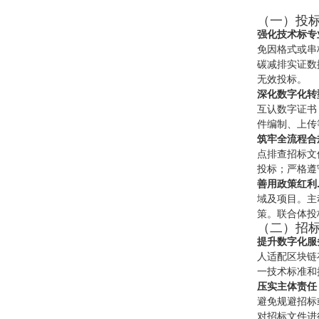
（一）投标
强化技术标专
免因格式或串
碳减排实证数
无效投标。
深化数字化转
互认数字证书
件编制、上传
筑牢全流程合
点排查招标文
投标；严格遵
善用政策红利.
域及项目。主
策。联合体投
（二）招标
提升数字化服
人适配区块链
一技术标准和
压实主体责任
避免规避招标
对招标文件进