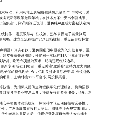
技术标准，利用智能工具完成敏感信息筛查与..性校验，避
设备更新等政策激励领域，在技术方案中突出创新成果、
决策痕迹”，附详细论证说明，避免纯AI生成方案被认定为
线协作、进度跟踪与..性校验。熟练掌握电子营业执照、..
传输顺畅。建立全流程操作记录归档机制，重点留存投标文
企业声明函》真实有效，避免因虚假申报被列入失信名单。重
。建立关联关系图谱，杜绝同一实际控制人下属企业违规
规培训，吃透专项整治要求，明确违规红线边界。
备更新专项”等红利项目，重点关注“政采贷”支持力度大的区
电子保函替代现金..金，信用良好企业积极申请..金免缴政
项目，主动对接“832平台”拓展投标渠道。
等技能，为招标人提供全流程数字化代理服务。协助招标
对接各类专业交易工具，提供多样化专业服务，适配..统
核心事项集体决策机制，标前科学论证项目招标必要性，
文件，广泛听取潜在投标人意见。组建专业合规审查团队，
，优先考察其登记资质、信用记录及项目负责人专业能力，