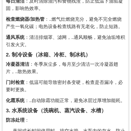
每日清洁
：及时清除油污和食物残渣，防止低温下油垢凝
固，影响热效率。
检查燃烧器/加热管
：..燃气灶燃烧充分，避免不完全燃烧
产生一氧化碳；电热设备检查线路有无老化，防止短路。
通风系统
：清洁排烟罩、滤网，..通风顺畅，避免油垢堆积
引发火灾。
2. 制冷设备（冰箱、冷柜、制冰机）
冷凝器清洁
：冬季灰尘多，每月至少清洁一次冷凝器翅
片，..散热效果。
门封检查
：低温可能导致密封条变硬，检查是否漏冷，必
要时更换。
化霜系统
：..自动除霜功能正常，避免冰层过厚增加能耗。
3. 水系统设备（洗碗机、蒸汽设备、水槽）
防冻处理
：
夜间或长时间停用时，排空水管、水泵内的存水，防止