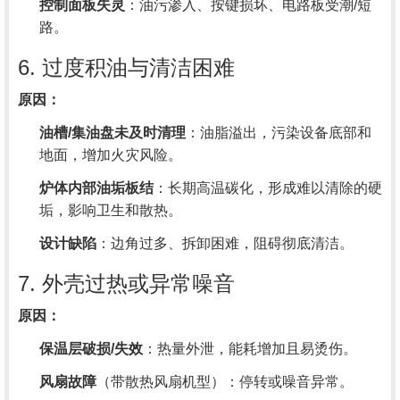
控制面板失灵
：油污渗入、按键损坏、电路板受潮/短
路。
6. 过度积油与清洁困难
原因：
油槽/集油盘未及时清理
：油脂溢出，污染设备底部和
地面，增加火灾风险。
炉体内部油垢板结
：长期高温碳化，形成难以清除的硬
垢，影响卫生和散热。
设计缺陷
：边角过多、拆卸困难，阻碍彻底清洁。
7. 外壳过热或异常噪音
原因：
保温层破损/失效
：热量外泄，能耗增加且易烫伤。
风扇故障
（带散热风扇机型）：停转或噪音异常。