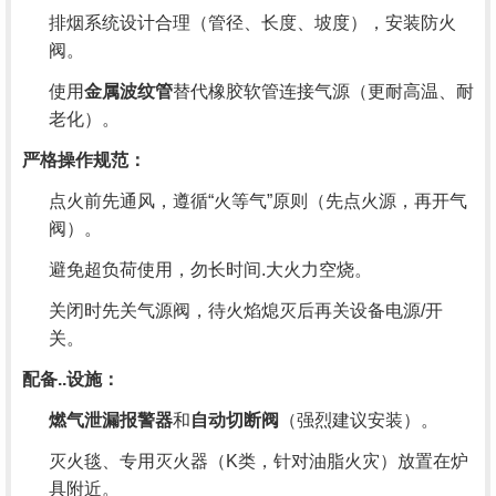
排烟系统设计合理（管径、长度、坡度），安装防火
阀。
使用
金属波纹管
替代橡胶软管连接气源（更耐高温、耐
老化）。
严格操作规范：
点火前先通风，遵循“火等气”原则（先点火源，再开气
阀）。
避免超负荷使用，勿长时间.大火力空烧。
关闭时先关气源阀，待火焰熄灭后再关设备电源/开
关。
配备..设施：
燃气泄漏报警器
和
自动切断阀
（强烈建议安装）。
灭火毯、专用灭火器（K类，针对油脂火灾）放置在炉
具附近。