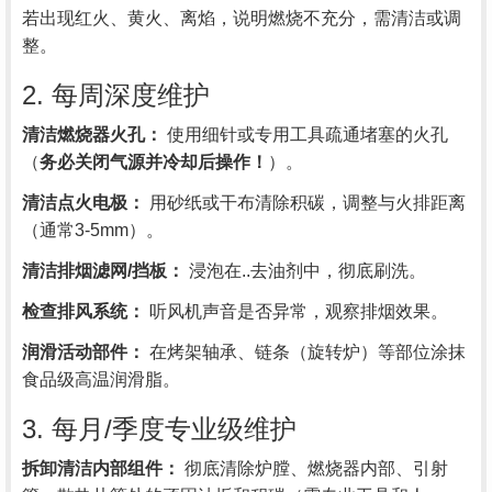
若出现红火、黄火、离焰，说明燃烧不充分，需清洁或调
整。
2. 每周深度维护
清洁燃烧器火孔：
使用细针或专用工具疏通堵塞的火孔
（
务必关闭气源并冷却后操作！
）。
清洁点火电极：
用砂纸或干布清除积碳，调整与火排距离
（通常3-5mm）。
清洁排烟滤网/挡板：
浸泡在..去油剂中，彻底刷洗。
检查排风系统：
听风机声音是否异常，观察排烟效果。
润滑活动部件：
在烤架轴承、链条（旋转炉）等部位涂抹
食品级高温润滑脂。
3. 每月/季度专业级维护
拆卸清洁内部组件：
彻底清除炉膛、燃烧器内部、引射