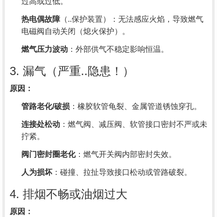
过高或过低。
热电偶故障
（..保护装置）：无法感应火焰，导致燃气
电磁阀自动关闭（熄火保护）。
燃气压力波动
：外部供气不稳定影响恒温。
3. 漏气（严重..隐患！）
原因：
管路老化/破损
：橡胶软管龟裂、金属管道锈蚀穿孔。
连接处松动
：燃气阀、减压阀、软管接口密封不严或未
拧紧。
阀门密封圈老化
：燃气开关阀内部密封失效。
人为损坏
：碰撞、拉扯导致接口松动或管路破裂。
4. 排烟不畅或油烟过大
原因：