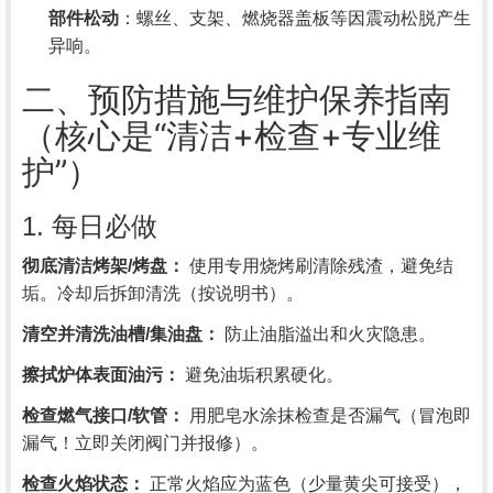
部件松动
：螺丝、支架、燃烧器盖板等因震动松脱产生
异响。
二、预防措施与维护保养指南
（核心是“清洁+检查+专业维
护”）
1. 每日必做
彻底清洁烤架/烤盘：
使用专用烧烤刷清除残渣，避免结
垢。冷却后拆卸清洗（按说明书）。
清空并清洗油槽/集油盘：
防止油脂溢出和火灾隐患。
擦拭炉体表面油污：
避免油垢积累硬化。
检查燃气接口/软管：
用肥皂水涂抹检查是否漏气（冒泡即
漏气！立即关闭阀门并报修）。
检查火焰状态：
正常火焰应为蓝色（少量黄尖可接受），