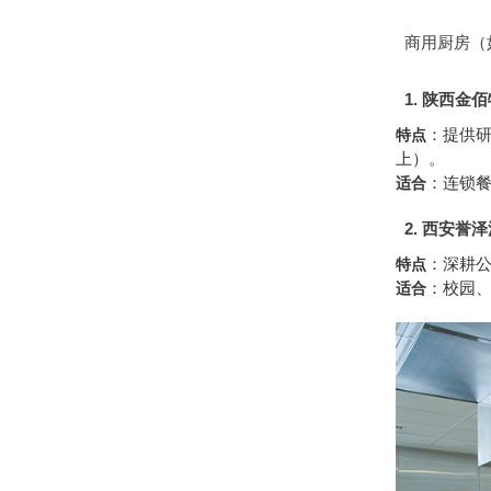
商用厨房（
1. 陕西金
：提供研
特点
上）。
：连锁
适合
2. 西安誉
：深耕
特点
：校园
适合