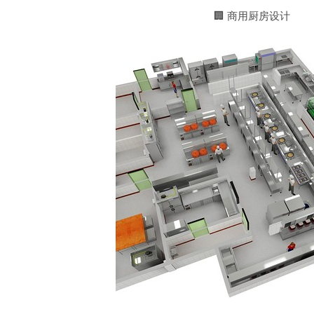
🏢 商用厨房设计
金佰特工程款热风循环双门**柜 立式双控商用酒店饭店厨房用 双开门不锈钢**碗柜
Haier 海尔保鲜工作台 卧式厨房操作台商用冰柜单温冷藏冷冻餐饮后厨不锈钢冷柜冰吧台 1.2米冷藏冷冻转换铜芯真钢SP-230C/D2