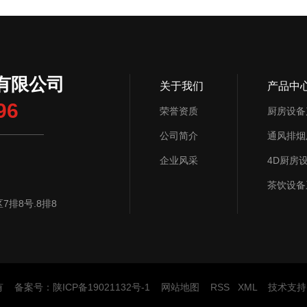
有限公司
关于我们
产品中
96
荣誉资质
厨房设备
公司简介
企业风采
4D厨房
茶饮设备
排8号.8排8
所有 备案号：
陕ICP备19021132号-1
网站地图
RSS
XML
技术支持