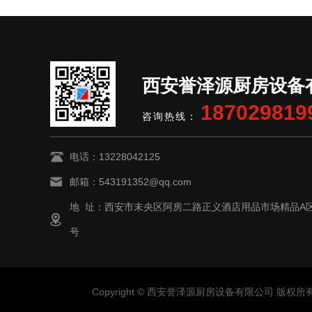
西安誉泽源厨房设备
187029819
咨询热线：
电话：13228042125
邮箱：543191352@qq.com
地 址：西安市未央区阿房二路正义酒店用品市场精品A区7
号
Copyright © 西安誉泽源厨房设备有限公司 版权