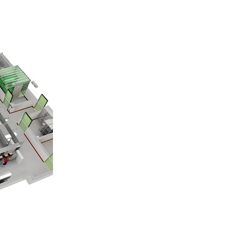
山东银鹰商用全自动和面机 HWT12.5/25/50/75公斤全自动合面机商用揉面机 HWY75面斗钢 25L