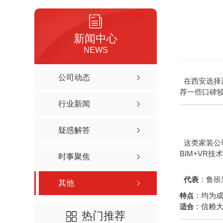
新闻中心
NEWS
公司动态
在西安选择
荐一些口碑
行业新闻
疑惑解答
这类家装公
BIM+VR
时事聚焦
代表
：鲁班
其他
：均为
特点
：信赖
适合
热门推荐